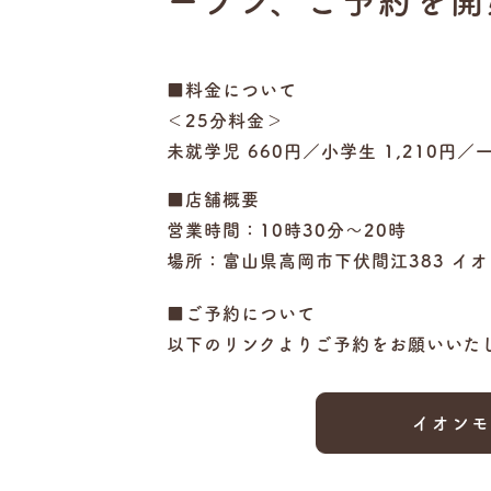
ープン、ご予約を開
■料金について
＜25分料金＞
未就学児 660円／小学生 1,210円／一
■店舗概要
営業時間：10時30分～20時
場所：富山県高岡市下伏間江383 イオ
■ご予約について
以下のリンクよりご予約をお願いいた
イオンモ