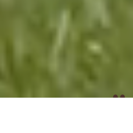
mipig cafe とは